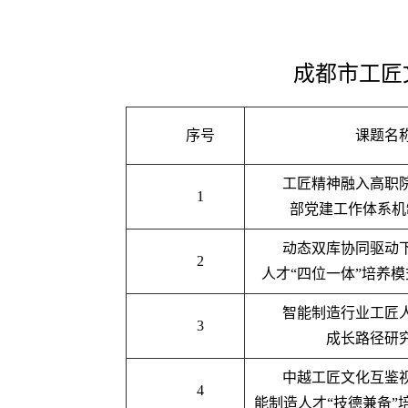
成都市工匠
序号
课题名
工匠精神融入高职
1
部党建工作体系机
动态双库协同驱动
2
人才“四位一体”培养
智能制造行业工匠
3
成长路径研
中越工匠文化互鉴
4
能制造人才“技德兼备”